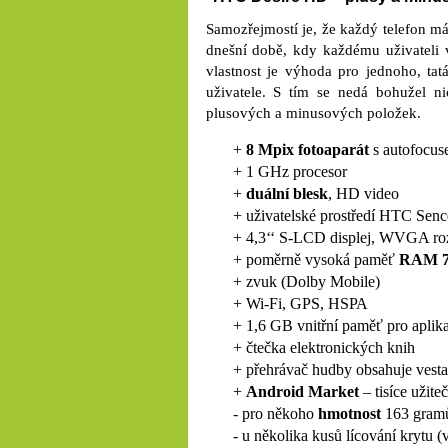
Samozřejmostí je, že každý telefon m
dnešní době, kdy každému uživateli 
vlastnost je výhoda pro jednoho, tat
uživatele. S tím se nedá bohužel ni
plusových a minusových položek.
+
8 Mpix fotoaparát
s autofocu
+ 1 GHz procesor
+
duální blesk
, HD video
+ uživatelské prostředí HTC Senc
+ 4,3‘‘ S-LCD displej, WVGA roz
+ poměrně vysoká paměť
RAM 7
+ zvuk (Dolby Mobile)
+ Wi-Fi, GPS, HSPA
+ 1,6 GB vnitřní paměť pro aplik
+ čtečka elektronických knih
+ přehrávač hudby obsahuje vesta
+
Android Market
– tisíce užit
- pro někoho
hmotnost
163 gram
- u několika kusů lícování krytu (v