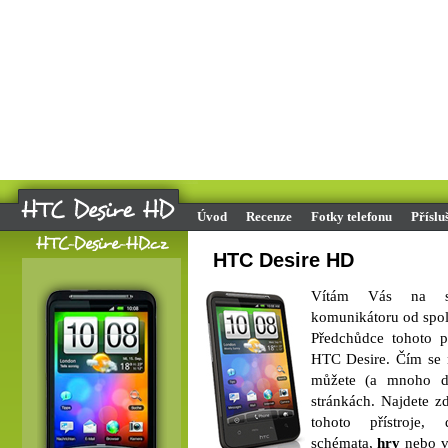
Úvod
Recenze
Fotky telefonu
Příslu
HTC Desire HD
Vítám Vás na st
komunikátoru od spo
Předchůdce tohoto p
HTC Desire. Čím se n
můžete (a mnoho da
stránkách. Najdete z
tohoto přístroje,
schémata,
hry
nebo vi