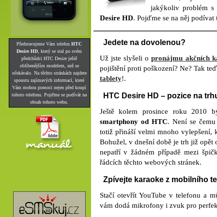
jakýkoliv problém s 
Desire HD
. Pojďme se na něj podívat 
Jedete na dovolenou?
Představujeme Vám telefon
HTC
Desire HD
, který se stal po svém
Už jste slyšeli o
pronájmu akčních 
předchůdci HTC Desire ještě
oblíbenějším modelem, než se
pojištění proti poškození? Ne? Tak t
očekávalo. Na těchto stránkách najdete
tablety
!.
spoustu zajímavých informací, které
Vám mohou pomoci nejen před koupí
HTC Desire HD – pozice na trh
tohoto telefonu. Pojďme se podívát na
obsah tohoto webu.
Ještě kolem prosince roku 2010 b
smartphony od HTC
. Není se čemu 
totiž přináší velmi mnoho vylepšení, 
Bohužel, v dnešní době je trh již opět
nepatří v žádném případě mezi špič
řádcích těchto webových stránek.
Zpívejte karaoke z mobilního t
Stačí otevřít YouTube v telefonu a m
vám dodá mikrofony i zvuk pro perfekt