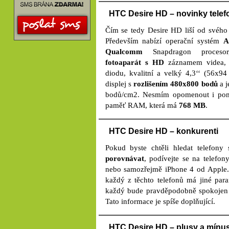
HTC Desire HD – novinky telef
Čím se tedy Desire HD liší od svého
Především nabízí operační systém
A
Qualcomm
Snapdragon proces
fotoaparát s HD
záznamem videa, p
diodu, kvalitní a velký 4,3‘‘ (56x
displej s
rozlišením 480x800 bodů
a j
bodů/cm2. Nesmím opomenout i pom
paměť RAM, která má
768 MB
.
HTC Desire HD – konkurenti
Pokud byste chtěli hledat telefon
porovnávat
, podívejte se na telef
nebo samozřejmě iPhone 4 od Apple.
každý z těchto telefonů má jiné para
každý bude pravděpodobně spokojen s 
Tato informace je spíše doplňující.
HTC Desire HD – plusy a mínu