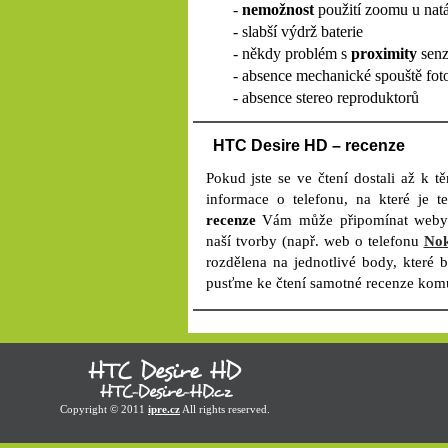
-
nemožnost
použití zoomu u natá
- slabší výdrž baterie
- někdy problém s
proximity
sen
- absence mechanické spouště fot
- absence stereo reproduktorů
HTC Desire HD – recenze
Pokud jste se ve čtení dostali až k 
informace o telefonu, na které je t
recenze
Vám může připomínat weby o
naší tvorby (např. web o telefonu
Nok
rozdělena na jednotlivé body, které
pusťme ke čtení samotné recenze kom
Copyright © 2011
ipre.cz
All rights reserved.